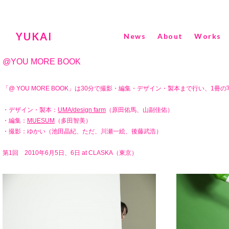
YUKAI
News
About
Works
@YOU MORE BOOK
「@ YOU MORE BOOK」は30分で撮影・編集・デザイン・製本まで行い、
・デザイン・製本：
UMA/design farm
（原田佑馬、山副佳佑）
・編集：
MUESUM
（多田智美）
・撮影：ゆかい（池田晶紀、ただ、川瀬一絵、後藤武浩）
第1回 2010年6月5日、6日 at CLASKA（東京）
第2回 2010年7月9日、10日、11日 at E間（大阪）
第3回 2010年7月29日 at 3331 Arts Chiyoda（東京）
第4回 2011年7月9日、10日 at E間（大阪）