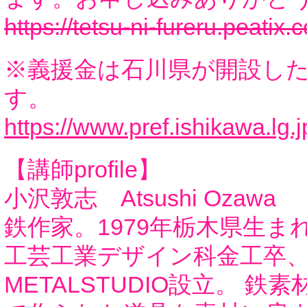
https://tetsu-ni-fureru.peatix.
※義援金は石川県が開設し
す。
https://www.pref.ishikawa.lg.
【講師profile】
小沢敦志 Atsushi Ozawa
鉄作家。1979年栃木県生ま
工芸工業デザイン科金工卒、
METALSTUDIO設立。 