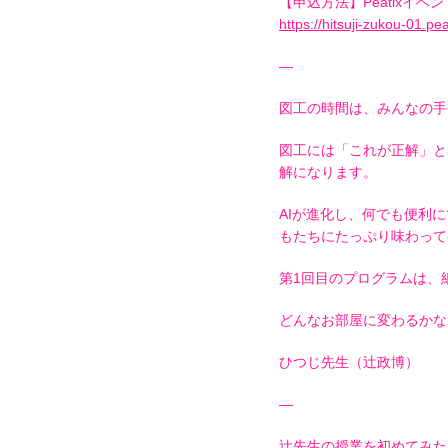
【申込方法】Peatixイ
https://hitsuji-zukou-01.pe
—
図工の時間は、みんなの手
図工には「これが正解」と
解になります。
AIが進化し、何でも便利
もたちにたっぷり味わって
第1回目のプログラムは、
どんなお部屋に変わるかな
ひつじ先生（辻政博）
—
辻先生の授業を初めてみた