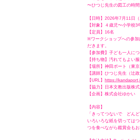
〜ひつじ先生の図工の時間
【日時】2026年7月11日（土
【対象】４歳児〜小学校3
【定員】16名
※ワークショップへの参加
だきます。
【参加費】子ども一人につき
【持ち物】汚れてもよい服
【場所】神田ポート（東京都
【講師】ひつじ先生（辻政
【URL】
https://kandaport
【協力】日本文教出版株式
【企画】株式会社ゆかい
【内容】
「きってつないで どんど
いろいろな紙を切ってはつ
つを食べながら鑑賞会もお