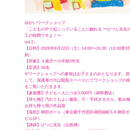
ゆかいワークショップ
「こどもの中で起こっていることに触れる 〜ひつじ先生
工の時間ですよ！〜
vol.2」
【日時】2026年8月22日（土）14:00〜15:30（13:30受
始）
【対象】４歳児〜小学校3年生
【定員】16名
※ワークショップへの参加はお子さまのみとなります。原
して、保護者の方は観覧スペースにてワークショップの
をご覧いただきます。
【参加費】子ども一人につき3,000円（材料費込）
【持ち物】汚れてもよい服装、汗・手拭きタオル、飲み
お持ち帰り用の作品袋
【場所】神田ポート（東京都千代田区神田錦町3-9 神田
ビル1F）
【講師】ひつじ先生（辻政博）