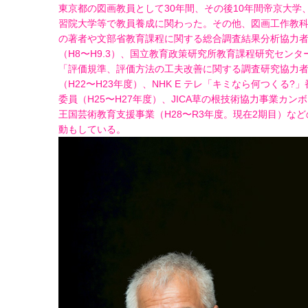
東京都の図画教員として30年間、その後10年間帝京大学
習院大学等で教員養成に関わった。その他、図画工作教
の著者や文部省教育課程に関する総合調査結果分析協力
（H8〜H9.3）、国立教育政策研究所教育課程研究センタ
「評価規準、評価方法の工夫改善に関する調査研究協力
（H22〜H23年度）、NHK E テレ「キミなら何つくる?」
委員（H25〜H27年度）、JICA草の根技術協力事業カン
王国芸術教育支援事業（H28〜R3年度。現在2期目）など
動もしている。