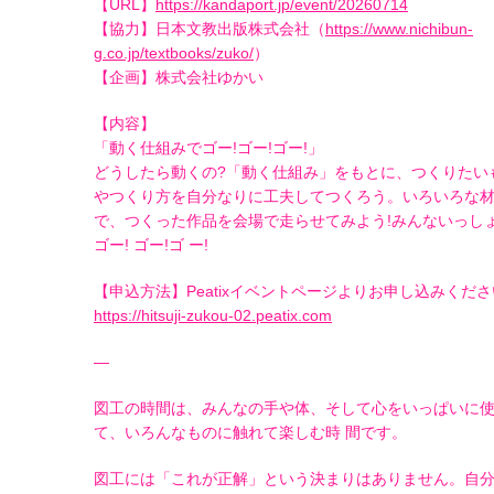
【URL】
https://kandaport.jp/event/20260714
【協力】日本文教出版株式会社（
https://www.nichibun-
g.co.jp/textbooks/zuko/
）
【企画】株式会社ゆかい
【内容】
「動く仕組みでゴー!ゴー!ゴー!」
どうしたら動くの?「動く仕組み」をもとに、つくりたい
やつくり方を自分なりに工夫してつくろう。いろいろな
で、つくった作品を会場で走らせてみよう!みんないっし
ゴー! ゴー!ゴ ー!
【申込方法】Peatixイベントページよりお申し込みくだ
https://hitsuji-zukou-02.peatix.com
—
図工の時間は、みんなの手や体、そして心をいっぱいに
て、いろんなものに触れて楽しむ時 間です。
図工には「これが正解」という決まりはありません。自分